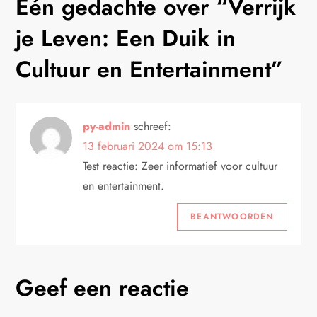
Eén gedachte over “
Verrijk
t
je Leven: Een Duik in
n
Cultuur en Entertainment
”
a
v
py-admin
schreef:
13 februari 2024 om 15:13
i
Test reactie: Zeer informatief voor cultuur
en entertainment.
g
BEANTWOORDEN
a
t
Geef een reactie
i