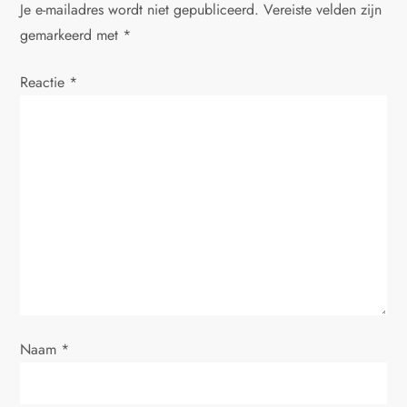
e
Je e-mailadres wordt niet gepubliceerd.
Vereiste velden zijn
gemarkeerd met
*
Reactie
*
Naam
*